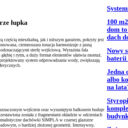
System
100 m2
rze łupka
dom to 
dach d
częścią mieszkalną, jak i niższym garażem, pokryty jest
nowana, ciemnoszara tonacja harmonizuje z jasną
Nowy s
odznaczającymi strefę wejściową. Wyrazista fala
głębię i rytm, a duży format elementów ułatwia montaż.
bateri
projektowany system odprowadzania wody, zwiększają
ferycznych.
Jedna d
albo k
na lata
Styrop
komple
aznaczonym wejściem oraz wysuniętym balkonem buduje
budyn
zestawiona została z fragmentami okładzin w odcieniach
inimalistyczne dachówki SIMPLA w czarnej glazurze
padowym, o bardziej złożonej geometrii. Intensywny,