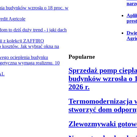
narz
nia budynków wzrosła o 18 proc. w
Apli
dit Agricole
pres
m to dziś duży trend - i jaki dach
Dwie
Agri
ii z kolekcji ZAFFIRO
bo kosztów. Jak wybrać okna na
Popularne
wego ocieplenia budynku
getyczna wymaga realizmu. 10
Sprzedaż pomp ciepł
AL
budynków wzrosła o 1
2026 r.
Termomodernizacja w 
stworzyć dom odporn
Zlewozmywaki gotow