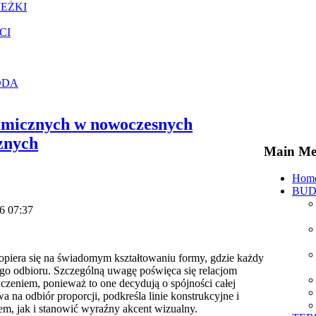
IEŻKI
CI
ODA
amicznych w nowoczesnych
znych
Main M
Hom
BUD
6 07:37
opiera się na świadomym kształtowaniu formy, gdzie każdy
go odbioru. Szczególną uwagę poświęca się relacjom
zeniem, ponieważ to one decydują o spójności całej
na odbiór proporcji, podkreśla linie konstrukcyjne i
, jak i stanowić wyraźny akcent wizualny.