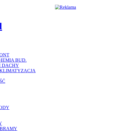
MONT
HEMIA BUD.
I DACHY
 KLIMATYZACJA
ŚĆ
HODY
Y
 BRAMY