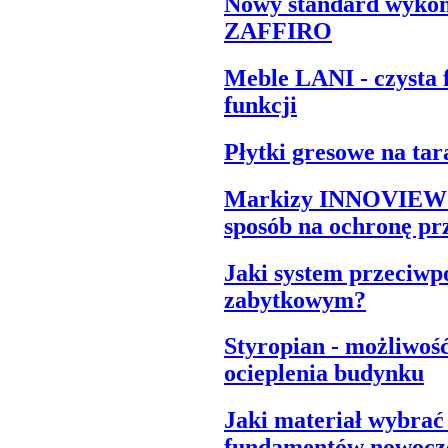
Nowy standard wykońc
ZAFFIRO
Meble LANI - czysta
funkcji
Płytki gresowe na tar
Markizy INNOVIEW L
sposób na ochronę pr
Jaki system przeciwp
zabytkowym?
Styropian - możliwo
ocieplenia budynku
Jaki materiał wybrać 
fundamentów nowocz