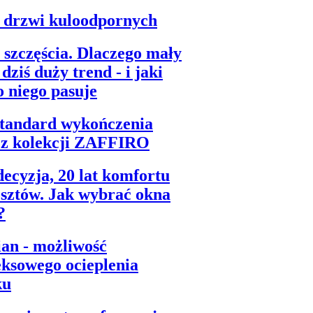
 drzwi kuloodpornych
 szczęścia. Dlaczego mały
dziś duży trend - i jaki
o niego pasuje
tandard wykończenia
i z kolekcji ZAFFIRO
ecyzja, 20 lat komfortu
osztów. Jak wybrać okna
?
ian - możliwość
ksowego ocieplenia
ku