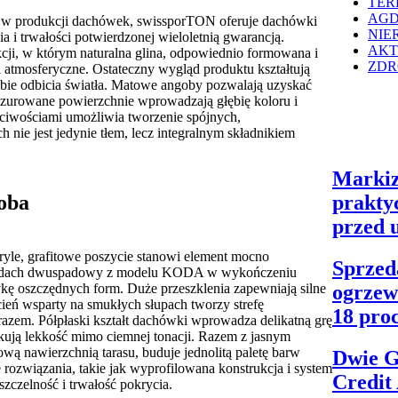
TER
AGD
u w produkcji dachówek, swissporTON oferuje dachówki
NIE
a i trwałości potwierdzonej wieloletnią gwarancją.
AKT
cji, w którym naturalna glina, odpowiednio formowana i
ZDR
 atmosferyczne. Ostateczny wygląd produktu kształtują
sobie odbicia światła. Matowe angoby pozwalają uzyskać
lazurowane powierzchnie wprowadzają głębię koloru i
ciwościami umożliwia tworzenie spójnych,
nie jest jedynie tłem, lecz integralnym składnikiem
Marki
oba
prakty
przed 
ryle, grafitowe poszycie stanowi element mocno
Sprzed
odu dach dwuspadowy z modelu KODA w wykończeniu
ykę oszczędnych form. Duże przeszklenia zapewniają silne
ogrzew
ień wsparty na smukłych słupach tworzy strefę
18 proc
brazem. Półpłaski kształt dachówki wprowadza delikatną grę
yskują lekkość mimo ciemnej tonacji. Razem z jasnym
wą nawierzchnią tarasu, buduje jednolitą paletę barw
Dwie G
 rozwiązania, takie jak wyprofilowana konstrukcja i system
Credit
zczelność i trwałość pokrycia.