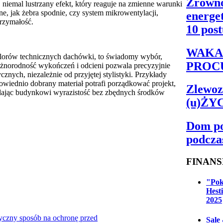
Zrówno
, niemal lustrzany efekt, który reaguje na zmienne warunki
e, jak żebra spodnie, czy system mikrowentylacji,
energe
rzymałość.
10 pos
WAKA
alorów technicznych dachówki, to świadomy wybór,
PROC
Różnorodność wykończeń i odcieni pozwala precyzyjnie
znych, niezależnie od przyjętej stylistyki. Przykłady
iednio dobrany materiał potrafi porządkować projekt,
Zlewoz
adając budynkowi wyrazistość bez zbędnych środków
(u)ŻY
Dom po
podcza
FINANS
"Pok
Hest
2025
czny sposób na ochronę przed
Sale