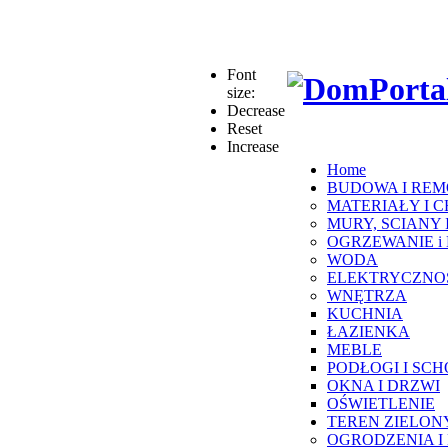
Font
size:
Decrease
Reset
Increase
Home
BUDOWA I RE
MATERIAŁY I C
MURY, SCIANY 
OGRZEWANIE i
WODA
ELEKTRYCZNO
WNĘTRZA
KUCHNIA
ŁAZIENKA
MEBLE
PODŁOGI I SC
OKNA I DRZWI
OŚWIETLENIE
TEREN ZIELON
OGRODZENIA I