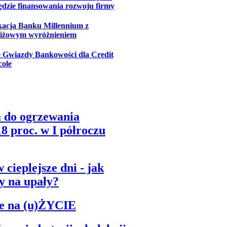
ędzie finansowania rozwoju firmy
kacja Banku Millennium z
tiżowym wyróżnieniem
 Gwiazdy Bankowości dla Credit
cole
a do ogrzewania
8 proc. w I półroczu
cieplejsze dni - jak
y na upały?
e na (u)ŻYCIE