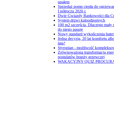
upałem
Sprzedaż pomp ciepła do ogrzewa
I półroczu 2026 r.
Dwie Gwiazdy Bankowości dla Cre
System drzwi kuloodpornych
100 m2 szczęścia. Dlaczego mały do
do niego pasuje
Nowy standard wykończenia bater
Jedna decyzja, 20 lat komfortu al
lata?
Styropian - możliwość komplekso
Zrównoważona transformacja ener
postulatów branży grzewczej
WAKACYJNY QUIZ PROCUR