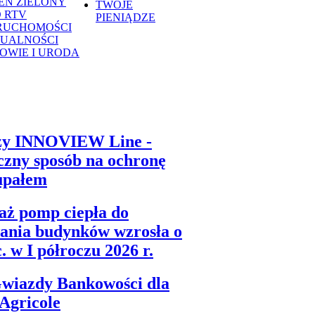
EN ZIELONY
TWOJE
 RTV
PIENIĄDZE
RUCHOMOŚCI
UALNOŚCI
OWIE I URODA
zy INNOVIEW Line -
czny sposób na ochronę
upałem
aż pomp ciepła do
ania budynków wzrosła o
. w I półroczu 2026 r.
wiazdy Bankowości dla
 Agricole