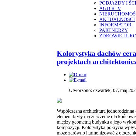
PODJAZDY I ŚC
AGD RTV
NIERUCHOMOŚ
AKTUALNOŚCI
INFORMATOR
PARTNERZY
ZDROWIE I UR
Kolorystyka dachów cer
projektach architektonic
Utworzono: czwartek, 07, maj 202
Współczesna architektura jednorodzinna 
element bryły ma znaczenie dla końcowe
między geometrią budynku a jego wykońc
kompozycji. Kolorystyka pokrycia wpływa 
może zarówno harmonizować z otoczeniem