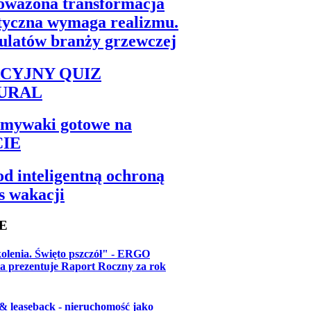
ważona transformacja
tyczna wymaga realizmu.
tulatów branży grzewczej
CYJNY QUIZ
URAL
mywaki gotowe na
CIE
d inteligentną ochroną
s wakacji
E
olenia. Święto pszczół" - ERGO
ia prezentuje Raport Roczny za rok
 & leaseback - nieruchomość jako