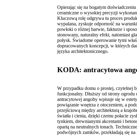
Opierając się na bogatym doświadczeni
ceramiczne o wysokiej precyzji wykonani
Kluczową rolę odgrywa tu proces produk
wypalana, zyskuje odporność na warunki
powłoki o różnej barwie, fakturze i spo
stonowany, naturalny efekt, natomiast g
połysk. Świadome operowanie tymi właś
dopracowanych koncepcji, w których dach 
języka architektonicznego.
KODA: antracytowa ang
W przypadku domu o prostej, czytelnej b
funkcjonalny. Dłuższy od strony ogr
antracytowej angoby wpisuje się w estet
powiązanie wnętrza z otoczeniem, a podc
przejściową między architekturą a krajo
światła i cienia, dzięki czemu połacie z
tynkiem, drewnianymi akcentami i betono
opartą na neutralnych tonach. Techniczne
podwójnych zamków, przekładają się na s