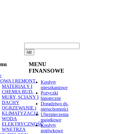
Idź
enu
MENU
FINANSOWE
e
OWA I REMONT
Kredyty
MATERIAŁY I
mieszkaniowe
CHEMIA BUD.
Pożyczki
MURY, SCIANY I
hipoteczne
DACHY
Doradztwo ds.
OGRZEWANIE i
nieruchomości
KLIMATYZACJA
Ubezpieczenia
WODA
majątkowe
ELEKTRYCZNOŚĆ
Kredyty
WNĘTRZA
gotówkowe