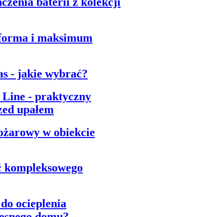
zenia baterii z kolekcji
 forma i maksimum
as - jakie wybrać?
ine - praktyczny
zed upałem
ożarowy w obiekcie
ść kompleksowego
do ocieplenia
esnego domu?