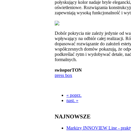
połyskujący kolor nadaje bryle elegancki
oświetleniowe. Rozwiązania konstrukcyjn
zapewniają wysoką funkcjonalność i wyt
Dobór pokrycia nie zależy jedynie od w
wpływający na odbiór całej realizacji. 
dopasować rozwiązanie do założeń estetyc
współczesnych domów pokazują, że odpow
podkreślać rytm i wydobywać detale, n
formalnych.
swissporTON
press box
« poprz.
nast. »
NAJNOWSZE
Markizy INNOVIEW Line - prakty